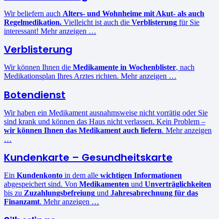
Wir beliefern auch
Alters- und Wohnheime mit Akut- als auch
Regelmedikation.
Vielleicht ist auch die
Verblisterung
für Sie
interessant! Mehr anzeigen …
Verblisterung
Wir können Ihnen die
Medikamente in Wochenblister
, nach
Medikationsplan Ihres Arztes richten. Mehr anzeigen …
Botendienst
Wir haben ein Medikament ausnahmsweise nicht vorrätig oder Sie
sind krank und können das Haus nicht verlassen. Kein Problem –
wir können Ihnen das Medikament auch liefern
. Mehr anzeigen
…
Kundenkarte – Gesundheitskarte
Ein
Kundenkonto
in dem alle
wichtigen Informationen
abgespeichert sind. Von
Medikamenten
und
Unverträglichkeiten
bis zu
Zuzahlungsbefreiung
und
Jahresabrechnung für das
Finanzamt
. Mehr anzeigen …